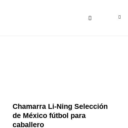
Ir
al
contenido
Lineas de negocio
Read Article
Chamarra Li-Ning Selección
de México fútbol para
caballero